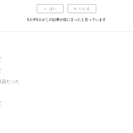
0人中0人がこの記事が役に立ったと言っています
て
て
良品だった
て