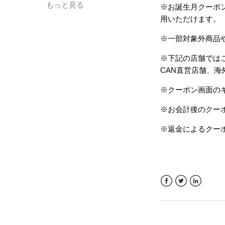
もっと見る
※お誕生月クーポン
用いただけます。
※一部対象外商品
※下記の店舗では
CAN直営店舗、海
※クーポン画面の
※お会計後のクー
※返金によるクー
Facebook
Twitter
LinkedIn