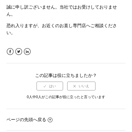
お取り寄せについて
誠に申し訳ございません。当社ではお受けしておりませ
ん。
カスタマーハラスメント対応方針
恐れ入りますが、お近くのお直し専門店へご相談くださ
い。
お客様アンケート
ご意見・ご要望について
Facebook
Twitter
LinkedIn
お誕生月10％OFFクーポンを使いたい
この記事は役に立ちましたか？
店舗の場所や営業時間を知りたい
0人中0人がこの記事が役に立ったと言っています
通販で買った商品を店舗で返品・交換できますか？
もっと見る
ページの先頭へ戻る